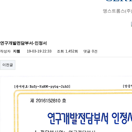
앵스트롬스(주
연구개발전담부서-인정서
작성자
지웹
19-03-19 22:33
조회
1,452회
댓글
0건
이전글