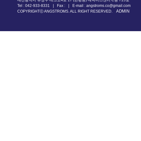
대전광역시 유성구 테크노4로 17 (관평동) 대덕비즈센터 C동 715호
Tel : 042-933-8331
|
Fax :
|
E-mail : angstroms.co@gmail.com
ADMIN
COPYRIGHTⓒ ANGSTROMS. ALL RIGHT RESERVED.