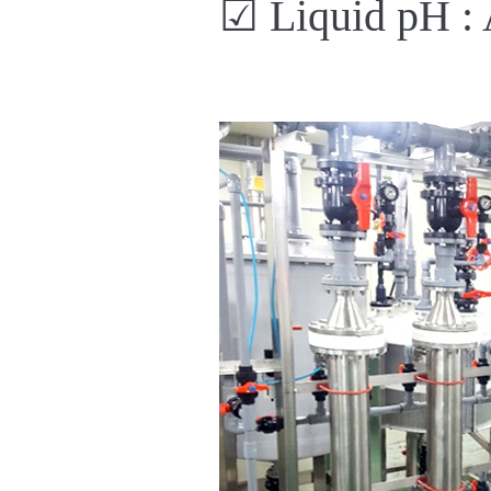
☑
Liquid pH : 