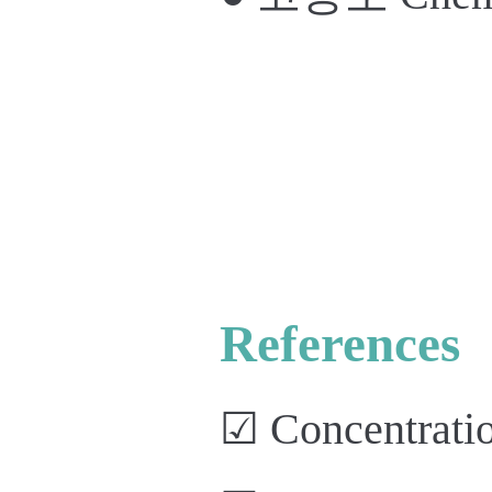
References
☑
Concentratio