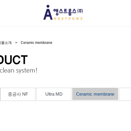
제품소개
>
Ceramic membrane
중공사 NF
Ultra MD
Ceramic membrane